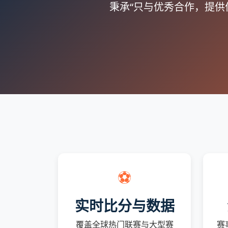
秉承“只与优秀合作，提
⚽
实时比分与数据
覆盖全球热门联赛与大型赛
赛