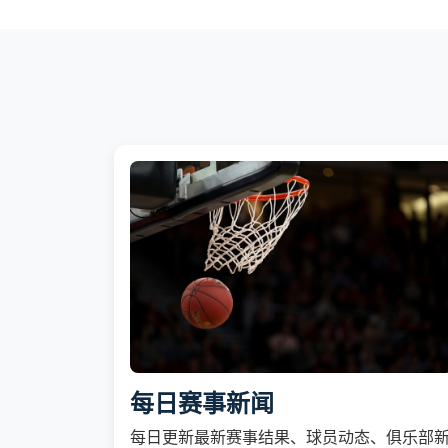
每日赛事新闻
每日更新最新赛事结果、球员动态、俱乐部