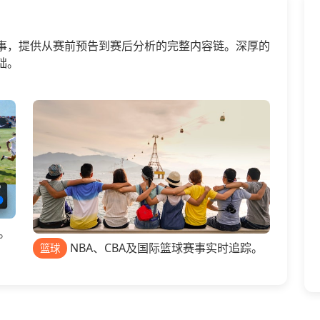
事，提供从赛前预告到赛后分析的完整内容链。深厚的
础。
。
NBA、CBA及国际篮球赛事实时追踪。
篮球