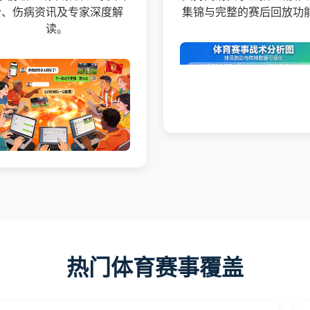
分、伤病资讯及专家深度解
集锦与完整的赛后回放功
读。
热门体育赛事覆盖