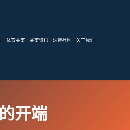
页
体育赛事
赛事资讯
球迷社区
关于我们
代的开端